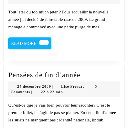
2010
2010
Tout jeter ou too much jeter ? Pour accueillir la nouvelle
année j’ai décidé de faire table rase de 2009. Le grand
ménage a commencé avec une petite purge de mes
READ
READ MORE
MORE
Pensées
Pensées de fin d’année
de
24
Lise
24 décembre 2009
Lise Pressac
5
|
|
fin
décembre
Pressac
Comments
22 h 22 min
|
2009
d’année
Qu’est-ce que je vais bien pouvoir leur raconter? C’est le
premier billet, il s’agit de pas se planter. En cette fin d’année
les sujets ne manquent pas : identité nationale, lipdub