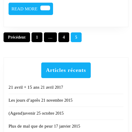
READ
READ MORE
MORE
Pagination
Précédent
1
…
4
5
des
publications
Articles récents
21 avril + 15 ans
21 avril 2017
Les jours d’après
21 novembre 2015
(Agend)avenir
25 octobre 2015
Plus de mal que de peur
17 janvier 2015