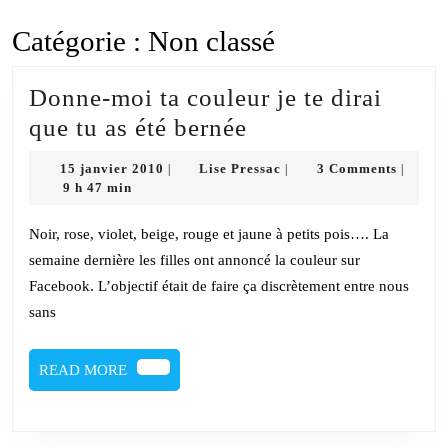
Catégorie :
Non classé
Donne-moi ta couleur je te dirai
Donne-
que tu as été bernée
moi
15
Lise
15 janvier 2010
Lise Pressac
3 Comments
|
|
|
ta
janvier
Pressac
9 h 47 min
2010
couleur
Noir, rose, violet, beige, rouge et jaune à petits pois…. La
je
semaine dernière les filles ont annoncé la couleur sur
te
Facebook. L’objectif était de faire ça discrètement entre nous
dirai
sans
que
tu
READ
READ MORE
MORE
as
été