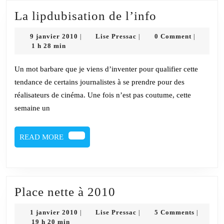
bernée
La
La lipdubisation de l’info
lipdubisatio
9
Lise
9 janvier 2010
Lise Pressac
0 Comment
|
|
|
de
janvier
Pressac
1 h 28 min
2010
l’info
Un mot barbare que je viens d’inventer pour qualifier cette
tendance de certains journalistes à se prendre pour des
réalisateurs de cinéma. Une fois n’est pas coutume, cette
semaine un
READ
READ MORE
MORE
Place
Place nette à 2010
nette
1
Lise
1 janvier 2010
Lise Pressac
5 Comments
|
|
|
à
janvier
Pressac
19 h 20 min