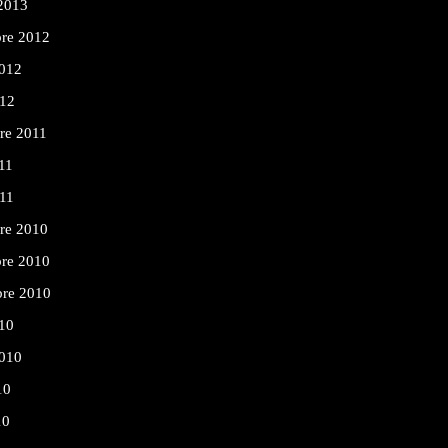
 2013
re 2012
2012
012
re 2011
11
011
re 2010
re 2010
bre 2010
10
2010
10
10