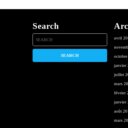
Search
Arc
Search
avril 2
for:
novemb
octobre
janvier
juillet 
mars 2
février
janvier
août 20
mars 2