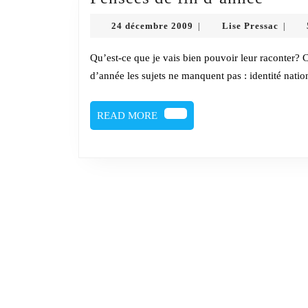
de
24
Lise
24 décembre 2009
Lise Pressac
|
|
fin
décembre
Pressa
2009
d’ann
Qu’est-ce que je vais bien pouvoir leur raconter? C’est le premier billet, il s’agit de pas se planter. En cette fin
d’année les sujets ne manquent pas : identité natio
READ
READ MORE
MORE