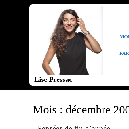
Skip
to
content
Skip
to
content
MO
PAR
Lise Pressac
Mois :
décembre 20
Pensé
Pensées de fin d’année