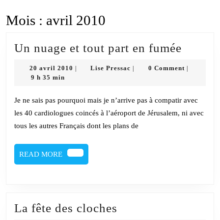
Mois :
avril 2010
Un
Un nuage et tout part en fumée
nuage
20
Lise
20 avril 2010
Lise Pressac
0 Comment
|
|
|
et
avril
Pressac
9 h 35 min
2010
tout
Je ne sais pas pourquoi mais je n’arrive pas à compatir avec
part
les 40 cardiologues coincés à l’aéroport de Jérusalem, ni avec
en
tous les autres Français dont les plans de
fumée
READ
READ MORE
MORE
La
La fête des cloches