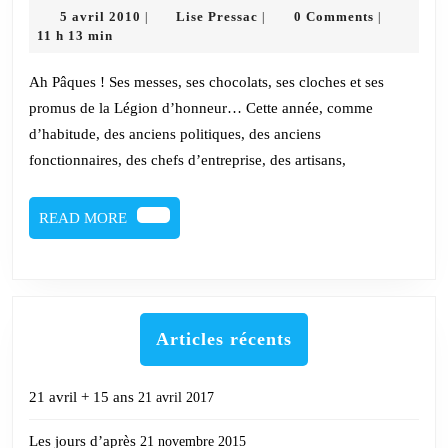
fête
5
Lise
5 avril 2010
Lise Pressac
0 Comments
|
|
|
des
avril
Pressac
11 h 13 min
2010
cloches
Ah Pâques ! Ses messes, ses chocolats, ses cloches et ses
promus de la Légion d’honneur… Cette année, comme
d’habitude, des anciens politiques, des anciens
fonctionnaires, des chefs d’entreprise, des artisans,
READ
READ MORE
MORE
Articles récents
21 avril + 15 ans
21 avril 2017
Les jours d’après
21 novembre 2015