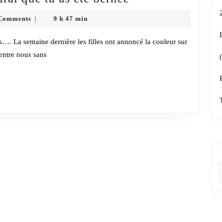
moi
Comments
9 h 47 min
|
ta
couleur
 entre nous sans
je
te
dirai
que
tu
as
été
bernée