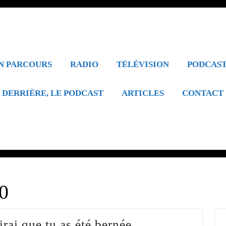
N PARCOURS
RADIO
TÉLÉVISION
PODCAS
 DERRIÈRE, LE PODCAST
ARTICLES
CONTACT
10
Donne-
rai que tu as été bernée