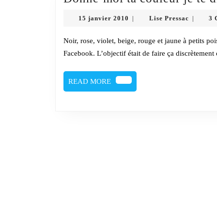
15
Lise
15 janvier 2010
Lise Pressac
3 
|
|
janvier
Pressac
2010
Noir, rose, violet, beige, rouge et jaune à petits pois…. La semaine dernière les filles ont annoncé la couleur sur
Facebook. L’objectif était de faire ça discrètement
READ
READ MORE
MORE