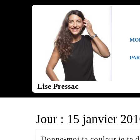
Skip
to
content
Skip
to
content
MO
PAR
Lise Pressac
Jour :
15 janvier 20
Donne-moi ta couleur je te di