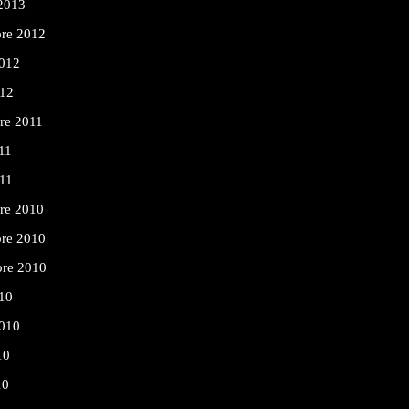
 2013
re 2012
2012
012
re 2011
11
011
re 2010
re 2010
bre 2010
10
2010
10
10