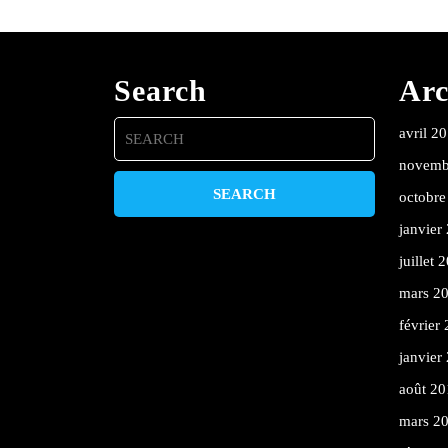
Search
Arc
Search
avril 2
for:
novemb
octobre
janvier
juillet 
mars 2
février
janvier
août 20
mars 2