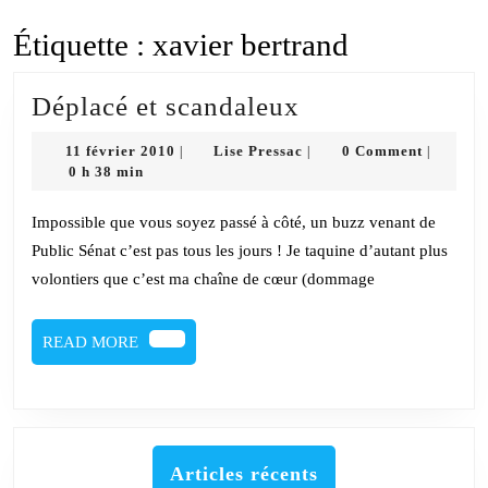
Étiquette :
xavier bertrand
Déplacé
Déplacé et scandaleux
et
11
Lise
11 février 2010
Lise Pressac
0 Comment
|
|
|
scandaleux
février
Pressac
0 h 38 min
2010
Impossible que vous soyez passé à côté, un buzz venant de
Public Sénat c’est pas tous les jours ! Je taquine d’autant plus
volontiers que c’est ma chaîne de cœur (dommage
READ
READ MORE
MORE
Articles récents