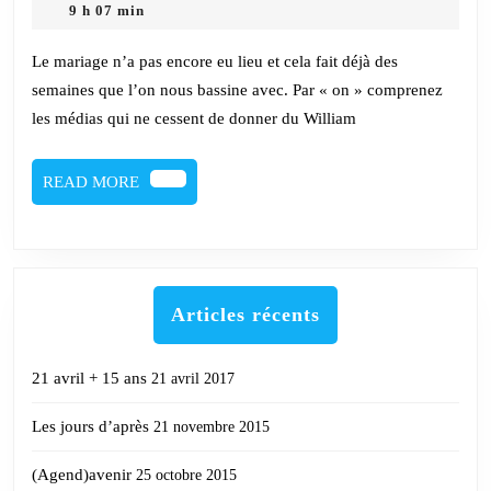
tel
avril
Pressac
9 h 07 min
2011
qu’un
Le mariage n’a pas encore eu lieu et cela fait déjà des
mariage
semaines que l’on nous bassine avec. Par « on » comprenez
les médias qui ne cessent de donner du William
READ
READ MORE
MORE
Articles récents
21 avril + 15 ans
21 avril 2017
Les jours d’après
21 novembre 2015
(Agend)avenir
25 octobre 2015