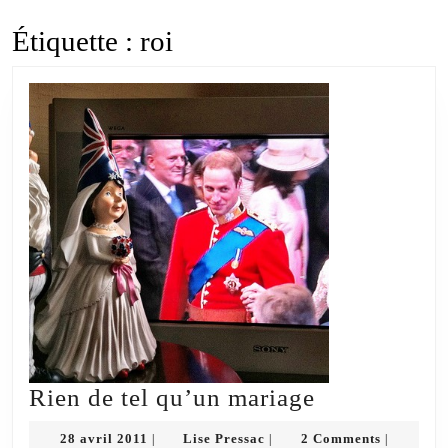
Étiquette :
roi
Rien
Rien de tel qu’un mariage
de
28
Lise
28 avril 2011
Lise Pressac
2 Comments
|
|
|