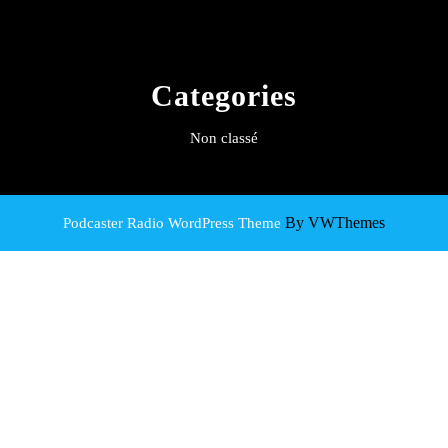
Categories
Non classé
By VWThemes
Podcaster Radio WordPress Theme
Scroll
Up