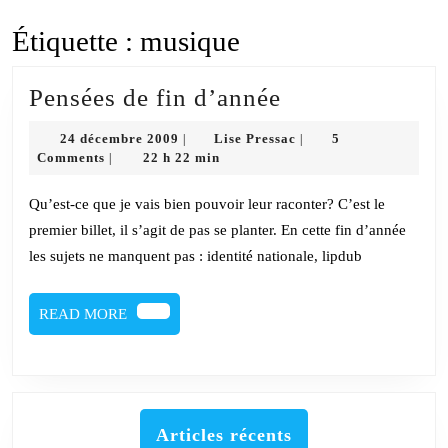
Étiquette :
musique
Pensées
Pensées de fin d’année
de
24
Lise
24 décembre 2009
Lise Pressac
5
|
|
fin
décembre
Pressac
Comments
22 h 22 min
|
2009
d’année
Qu’est-ce que je vais bien pouvoir leur raconter? C’est le
premier billet, il s’agit de pas se planter. En cette fin d’année
les sujets ne manquent pas : identité nationale, lipdub
READ
READ MORE
MORE
Articles récents