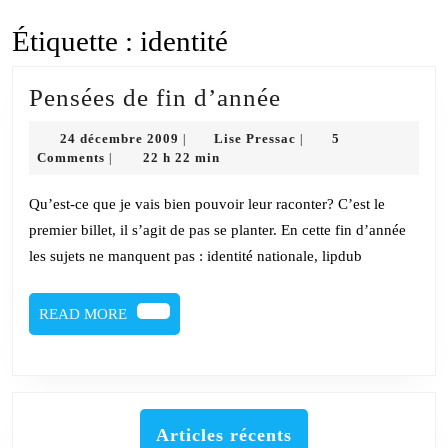
Étiquette :
identité
Pensées
Pensées de fin d’année
de
24
Lise
24 décembre 2009
Lise Pressac
5
|
|
fin
décembre
Pressac
Comments
22 h 22 min
|
2009
d’année
Qu’est-ce que je vais bien pouvoir leur raconter? C’est le
premier billet, il s’agit de pas se planter. En cette fin d’année
les sujets ne manquent pas : identité nationale, lipdub
READ
READ MORE
MORE
Articles récents