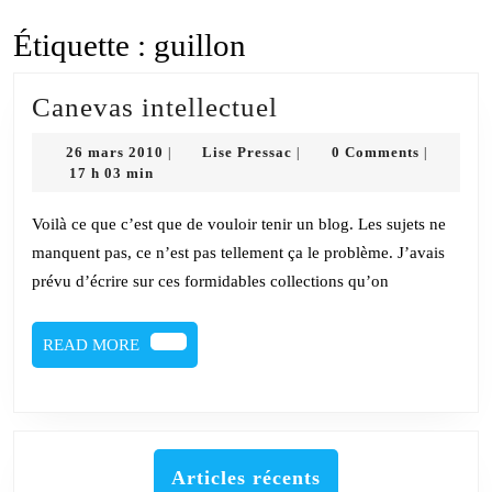
Étiquette :
guillon
Canevas
Canevas intellectuel
intellectuel
26
Lise
26 mars 2010
Lise Pressac
0 Comments
|
|
|
mars
Pressac
17 h 03 min
2010
Voilà ce que c’est que de vouloir tenir un blog. Les sujets ne
manquent pas, ce n’est pas tellement ça le problème. J’avais
prévu d’écrire sur ces formidables collections qu’on
READ
READ MORE
MORE
Articles récents